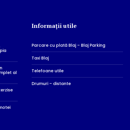
Informații utile
Parcare cu plată Blaj – Blaj Parking
,
mpia
Taxi Blaj
în
Telefoane utile
mplet al
Drumuri – distante
terzise
imotei