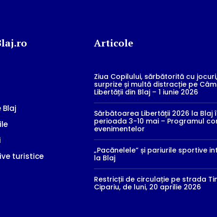
laj.ro
Articole
Ziua Copilului, sărbătorită cu jocuri
surprize și multă distracție pe Câ
Libertății din Blaj – 1 iunie 2026
 Blaj
Sărbătoarea Libertății 2026 la Blaj 
perioada 3-10 mai – Programul co
ile
evenimentelor
i
„Pacănelele” și pariurile sportive in
ive turistice
la Blaj
Restricții de circulație pe strada T
Cipariu, de luni, 20 aprilie 2026