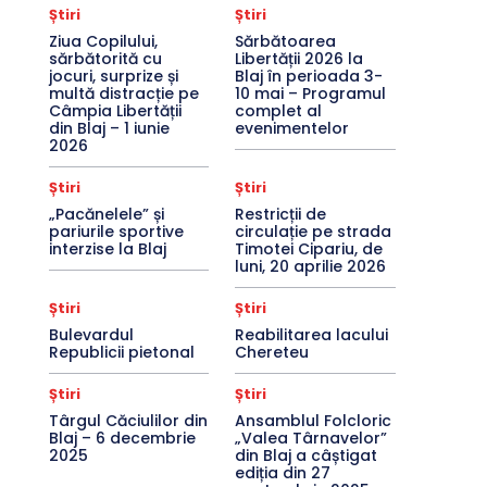
Știri
Știri
Ziua Copilului,
Sărbătoarea
sărbătorită cu
Libertății 2026 la
jocuri, surprize și
Blaj în perioada 3-
multă distracție pe
10 mai – Programul
Câmpia Libertății
complet al
din Blaj – 1 iunie
evenimentelor
2026
Știri
Știri
„Pacănelele” și
Restricții de
pariurile sportive
circulație pe strada
interzise la Blaj
Timotei Cipariu, de
luni, 20 aprilie 2026
Știri
Știri
Bulevardul
Reabilitarea lacului
Republicii pietonal
Chereteu
Știri
Știri
Târgul Căciulilor din
Ansamblul Folcloric
Blaj – 6 decembrie
„Valea Târnavelor”
2025
din Blaj a câștigat
ediția din 27