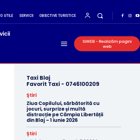
FO UTILE
SERVICII
OBIECTIVE TURISTICE
vicii
SiWEB - Realizăm pagini
web
Taxi Blaj
Favorit Taxi -
0746100209
Știri
Ziua Copilului, sărbătorită cu
jocuri, surprize și multă
distracție pe Câmpia Libertății
din Blaj – 1 iunie 2026
Știri