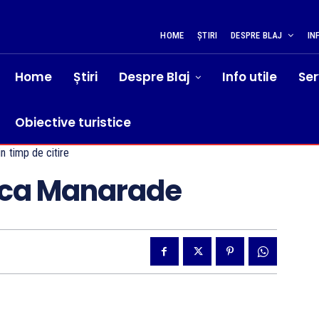
HOME
ȘTIRI
DESPRE BLAJ
IN
Home
Știri
Despre Blaj
Info utile
Ser
Obiective turistice
n
timp de citire
ica Manarade