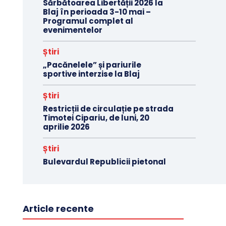
Sărbătoarea Libertății 2026 la
Blaj în perioada 3-10 mai –
Programul complet al
evenimentelor
Știri
„Pacănelele” și pariurile
sportive interzise la Blaj
Știri
Restricții de circulație pe strada
Timotei Cipariu, de luni, 20
aprilie 2026
Știri
Bulevardul Republicii pietonal
Article recente