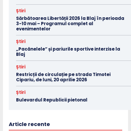
Știri
Sărbătoarea Libertății 2026 la Blaj în perioada
3-10 mai – Programul complet al
evenimentelor
Știri
„Pacănelele” și pariurile sportive interzise la
Blaj
Știri
Restricții de circulație pe strada Timotei
Cipariu, de luni, 20 aprilie 2026
Știri
Bulevardul Republicii pietonal
Article recente