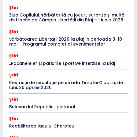
Știri
Ziua Copilului, sărbătorită cu jocuri, surprize și multă
distracție pe Câmpia Libertății din Blaj – 1 iunie 2026
Știri
Sărbătoarea Libertății 2026 la Blaj în perioada 3-10
mai – Programul complet al evenimentelor
Știri
„Pacănelele” și pariurile sportive interzise la Blaj
Știri
Restricții de circulație pe strada Timotei Cipariu, de
luni, 20 aprilie 2026
Știri
Bulevardul Republicii pietonal
Știri
Reabilitarea lacului Chereteu