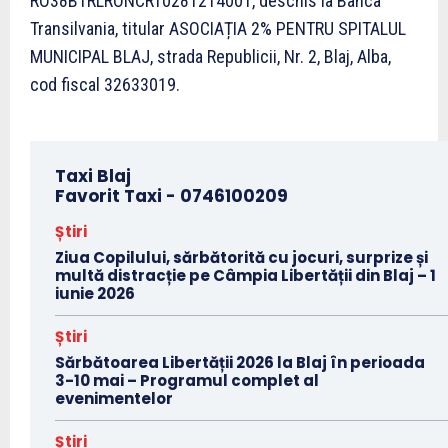
RO38BTRLRONCRT0281214001, deschis la Banca
Transilvania, titular ASOCIAȚIA 2% PENTRU SPITALUL
MUNICIPAL BLAJ, strada Republicii, Nr. 2, Blaj, Alba,
cod fiscal 32633019.
Taxi Blaj
Favorit Taxi -
0746100209
Știri
Ziua Copilului, sărbătorită cu jocuri, surprize și
multă distracție pe Câmpia Libertății din Blaj – 1
iunie 2026
Știri
Sărbătoarea Libertății 2026 la Blaj în perioada
3-10 mai – Programul complet al
evenimentelor
Știri