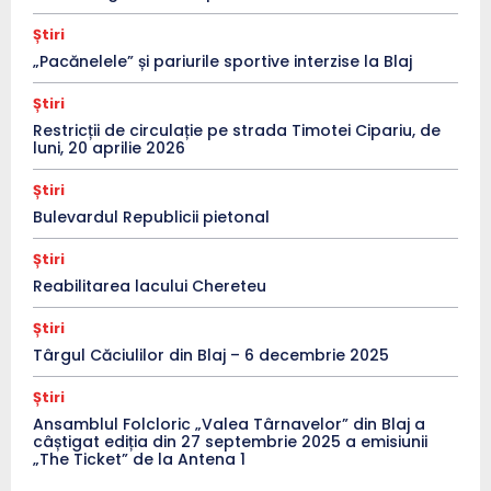
Știri
„Pacănelele” și pariurile sportive interzise la Blaj
Știri
Restricții de circulație pe strada Timotei Cipariu, de
luni, 20 aprilie 2026
Știri
Bulevardul Republicii pietonal
Știri
Reabilitarea lacului Chereteu
Știri
Târgul Căciulilor din Blaj – 6 decembrie 2025
Știri
Ansamblul Folcloric „Valea Târnavelor” din Blaj a
câștigat ediția din 27 septembrie 2025 a emisiunii
„The Ticket” de la Antena 1