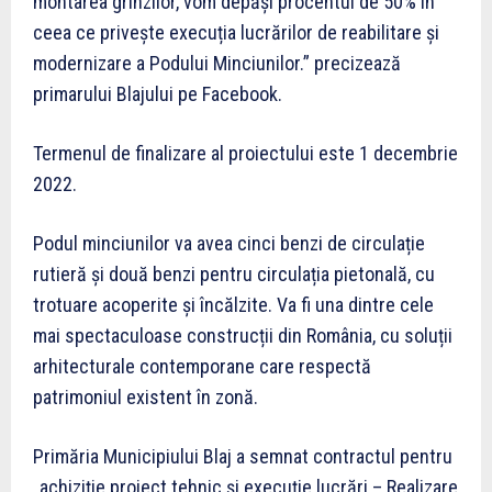
montarea grinzilor, vom depăși procentul de 50% în
ceea ce privește execuția lucrărilor de reabilitare și
modernizare a Podului Minciunilor.” precizează
primarului Blajului pe Facebook.
Termenul de finalizare al proiectului este 1 decembrie
2022.
Podul minciunilor va avea cinci benzi de circulație
rutieră și două benzi pentru circulația pietonală, cu
trotuare acoperite și încălzite. Va fi una dintre cele
mai spectaculoase construcții din România, cu soluții
arhitecturale contemporane care respectă
patrimoniul existent în zonă.
Primăria Municipiului Blaj a semnat contractul pentru
„achiziție proiect tehnic și execuție lucrări – Realizare