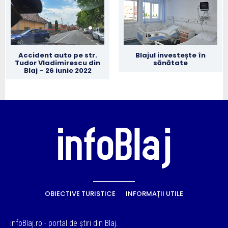
Accident auto pe str.
Blajul investește în
Tudor Vladimirescu din
sănătate
Blaj – 26 iunie 2022
OBIECTIVE TURISTICE
INFORMAȚII UTILE
infoBlaj.ro - portal de știri din Blaj.