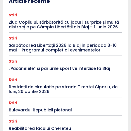
Article recente
Știri
Ziua Copilului, sărbătorită cu jocuri, surprize și multă
distracție pe Câmpia Libertății din Blaj – 1 iunie 2026
Știri
Sărbătoarea Libertății 2026 la Blaj în perioada 3-10
mai – Programul complet al evenimentelor
Știri
„Pacănelele” și pariurile sportive interzise la Blaj
Știri
Restricții de circulație pe strada Timotei Cipariu, de
luni, 20 aprilie 2026
Știri
Bulevardul Republicii pietonal
Știri
Reabilitarea lacului Chereteu