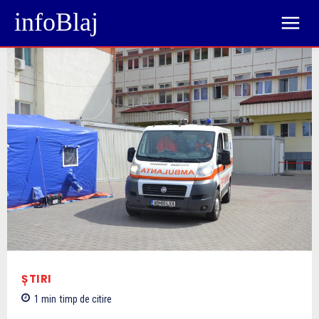
infoBlaj
ȘTIRI
1
min
timp de citire