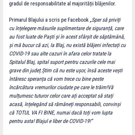
gradul de responsabilitate al majorității blăjenilor.
Primarul Blajului a scris pe Facebook
„Sper să priviți
cu înțelegere măsurile suplimentare de siguranță, care
au fost luate de Paști și în acest sfârșit de săptămână,
și mă bucur că azi, la Blaj, nu există blăjeni infectați cu
COVID-19 sau alte cazuri în afara celor tratate la
Spitalul Blaj, spital suport pentru cazurile cele mai
grave din județ.Știm că nu este ușor, însă aceste vești
întăresc speranța că vom trece cu bine peste
încărcătura vremurilor ciudate pe care le trăim!Vă
mulțumesc tuturor celor care ați acceptat să stați
acasă, înțelegând să rămâneți responsabili, convinși
că TOTUL VA FI BINE, numai dacă toți vom lupta
pentru asta! Blajul e liber de COVID-19!”