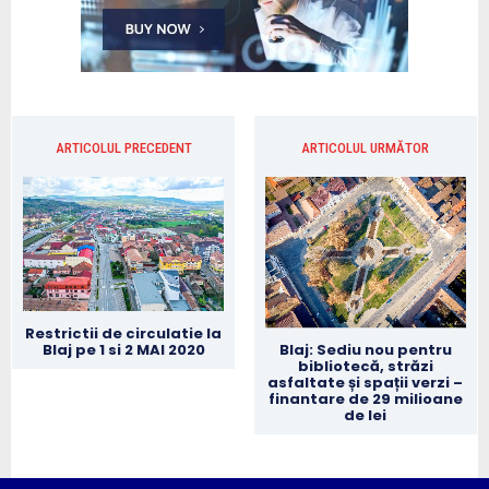
ARTICOLUL PRECEDENT
ARTICOLUL URMĂTOR
Restrictii de circulatie la
Blaj pe 1 si 2 MAI 2020
Blaj: Sediu nou pentru
bibliotecă, străzi
asfaltate și spații verzi –
finantare de 29 milioane
de lei