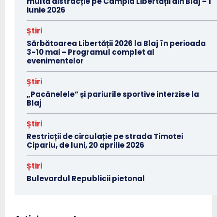
multă distracție pe Câmpia Libertății din Blaj – 1
iunie 2026
Știri
Sărbătoarea Libertății 2026 la Blaj în perioada
3-10 mai – Programul complet al
evenimentelor
Știri
„Pacănelele” și pariurile sportive interzise la
Blaj
Știri
Restricții de circulație pe strada Timotei
Cipariu, de luni, 20 aprilie 2026
Știri
Bulevardul Republicii pietonal