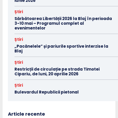
iunie 2026
Știri
Sărbătoarea Libertății 2026 la Blaj în perioada
3-10 mai – Programul complet al
evenimentelor
Știri
„Pacănelele” și pariurile sportive interzise la
Blaj
Știri
Restricții de circulație pe strada Timotei
Cipariu, de luni, 20 aprilie 2026
Știri
Bulevardul Republicii pietonal
Article recente