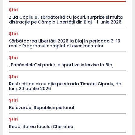
Știri
Ziua Copilului, sărbătorită cu jocuri, surprize și multă
distracție pe Câmpia Libertății din Blaj – 1 iunie 2026
Știri
Sărbătoarea Libertății 2026 la Blaj în perioada 3-10
mai – Programul complet al evenimentelor
Știri
„Pacănelele” și pariurile sportive interzise la Blaj
Știri
Restricții de circulație pe strada Timotei Cipariu, de
luni, 20 aprilie 2026
Știri
Bulevardul Republicii pietonal
Știri
Reabilitarea lacului Chereteu