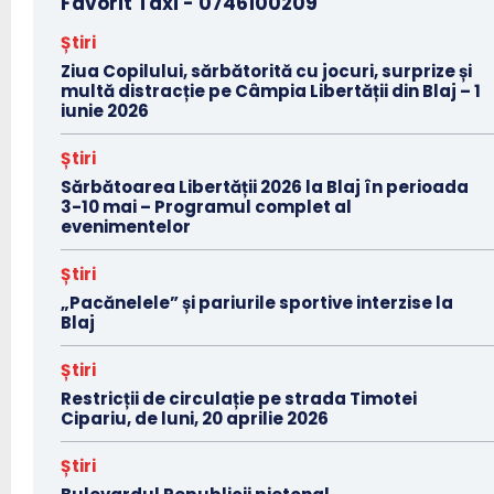
Favorit Taxi -
0746100209
Știri
Ziua Copilului, sărbătorită cu jocuri, surprize și
multă distracție pe Câmpia Libertății din Blaj – 1
iunie 2026
Știri
Sărbătoarea Libertății 2026 la Blaj în perioada
3-10 mai – Programul complet al
evenimentelor
Știri
„Pacănelele” și pariurile sportive interzise la
Blaj
Știri
Restricții de circulație pe strada Timotei
Cipariu, de luni, 20 aprilie 2026
Știri