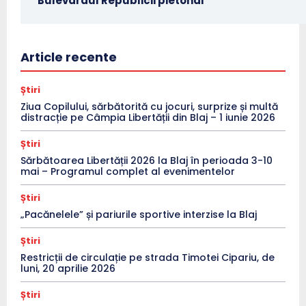
Bulevardul Republicii pietonal
Article recente
Știri
Ziua Copilului, sărbătorită cu jocuri, surprize și multă
distracție pe Câmpia Libertății din Blaj – 1 iunie 2026
Știri
Sărbătoarea Libertății 2026 la Blaj în perioada 3-10
mai – Programul complet al evenimentelor
Știri
„Pacănelele” și pariurile sportive interzise la Blaj
Știri
Restricții de circulație pe strada Timotei Cipariu, de
luni, 20 aprilie 2026
Știri