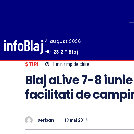
4 august 2026
23.2
Blaj
C
ȘTIRI
1
min
timp de citire
Blaj aLive 7-8 iuni
facilitati de camp
Serban
13 mai 2014