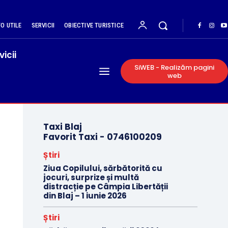
FO UTILE
SERVICII
OBIECTIVE TURISTICE
vicii
SiWEB - Realizăm pagini
web
Taxi Blaj
Favorit Taxi -
0746100209
Știri
Ziua Copilului, sărbătorită cu
jocuri, surprize și multă
distracție pe Câmpia Libertății
din Blaj – 1 iunie 2026
Știri