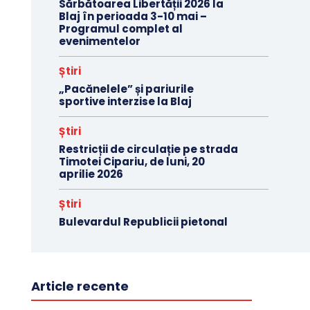
Sărbătoarea Libertății 2026 la
Blaj în perioada 3-10 mai –
Programul complet al
evenimentelor
Știri
„Pacănelele” și pariurile
sportive interzise la Blaj
Știri
Restricții de circulație pe strada
Timotei Cipariu, de luni, 20
aprilie 2026
Știri
Bulevardul Republicii pietonal
Article recente