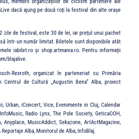
plus, membrii organizațiilor de ciclism partenere ale
aLive dacă ajung pe două roți la festival din alte orașe
zile de festival, este 30 de lei, iar prețul unui pachet
să într-un număr limitat. Biletele sunt disponibile atât
mele iabilet.ro și shop.artmania.ro. Pentru informații
om/blajalive.
osch-Rexroth, organizat în parteneriat cu Primăria
rin Centrul de Cultură „Augustin Bena” Alba, proiect
ii, Urban, iConcert, Vice, Evenimente in Cluj, Calendar
InfoMusic, Radio Lynx, The Pole Society, GeticaOOH,
, Anyplace, MusicAddict, Sekazone, ArtActMagazine,
& Reportaje Alba, Monitorul de Alba, InfoBlaj.