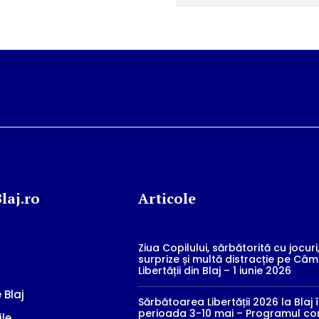
laj.ro
Articole
Ziua Copilului, sărbătorită cu jocuri
surprize și multă distracție pe Câ
Libertății din Blaj – 1 iunie 2026
 Blaj
Sărbătoarea Libertății 2026 la Blaj 
perioada 3-10 mai – Programul co
ile