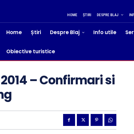
HOME
ȘTIRI
DESPRE BLAJ
IN
Home
Știri
Despre Blaj
Info utile
Ser
Obiective turistice
e 2014 – Confirmari si
ing