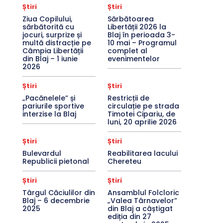
Știri
Știri
Ziua Copilului,
Sărbătoarea
sărbătorită cu
Libertății 2026 la
jocuri, surprize și
Blaj în perioada 3-
multă distracție pe
10 mai – Programul
Câmpia Libertății
complet al
din Blaj – 1 iunie
evenimentelor
2026
Știri
Știri
„Pacănelele” și
Restricții de
pariurile sportive
circulație pe strada
interzise la Blaj
Timotei Cipariu, de
luni, 20 aprilie 2026
Știri
Știri
Bulevardul
Reabilitarea lacului
Republicii pietonal
Chereteu
Știri
Știri
Târgul Căciulilor din
Ansamblul Folcloric
Blaj – 6 decembrie
„Valea Târnavelor”
2025
din Blaj a câștigat
ediția din 27