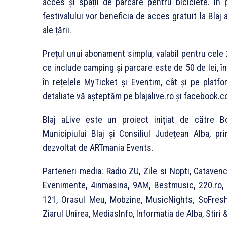
acces și spații de parcare pentru biciclete. În 
festivalului vor beneficia de acces gratuit la Blaj 
ale țării.
Prețul unui abonament simplu, valabil pentru cele 2 
ce include camping și parcare este de 50 de lei, în
în rețelele MyTicket și Eventim, cât și pe platfor
detaliate vă așteptăm pe blajalive.ro și facebook.c
Blaj aLive este un proiect inițiat de către B
Municipiului Blaj și Consiliul Județean Alba, p
dezvoltat de ARTmania Events.
Parteneri media: Radio ZU, Zile si Nopti, Catavenc
Evenimente, 4inmasina, 9AM, Bestmusic, 220.ro, 
121, Orasul Meu, Mobzine, MusicNights, SoFresh
Ziarul Unirea, MediasInfo, Informatia de Alba, Stiri 