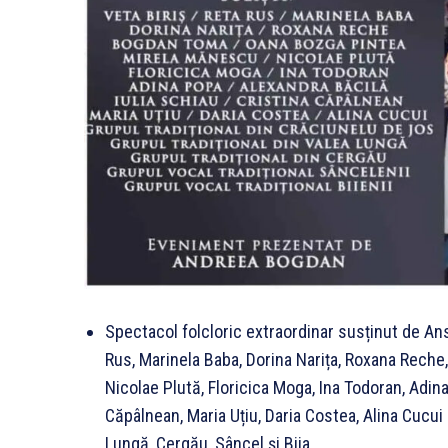
Spectacol folcloric extraordinar susținut de Ansa
Rus, Marinela Baba, Dorina Narița, Roxana Rech
Nicolae Plută, Floricica Moga, Ina Todoran, Adina
Căpâlnean, Maria Uțiu, Daria Costea, Alina Cucui 
Lungă, Cergău, Sâncel și Biia