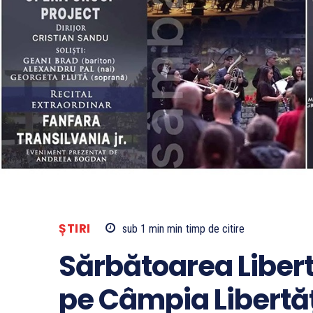
ȘTIRI
sub 1 min
min
timp de citire
Sărbătoarea Libertă
pe Câmpia Libertăț