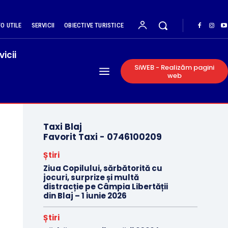
FO UTILE
SERVICII
OBIECTIVE TURISTICE
vicii
SiWEB - Realizăm pagini
web
Taxi Blaj
Favorit Taxi -
0746100209
Știri
Ziua Copilului, sărbătorită cu
jocuri, surprize și multă
distracție pe Câmpia Libertății
din Blaj – 1 iunie 2026
Știri