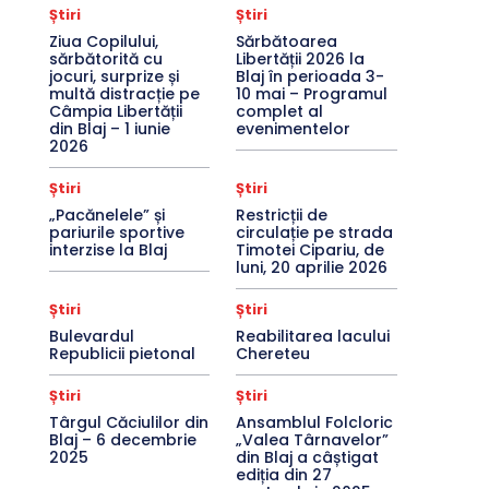
Știri
Știri
Ziua Copilului,
Sărbătoarea
sărbătorită cu
Libertății 2026 la
jocuri, surprize și
Blaj în perioada 3-
multă distracție pe
10 mai – Programul
Câmpia Libertății
complet al
din Blaj – 1 iunie
evenimentelor
2026
Știri
Știri
„Pacănelele” și
Restricții de
pariurile sportive
circulație pe strada
interzise la Blaj
Timotei Cipariu, de
luni, 20 aprilie 2026
Știri
Știri
Bulevardul
Reabilitarea lacului
Republicii pietonal
Chereteu
Știri
Știri
Târgul Căciulilor din
Ansamblul Folcloric
Blaj – 6 decembrie
„Valea Târnavelor”
2025
din Blaj a câștigat
ediția din 27