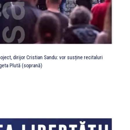
ect, dirijor Cristian Sandu: vor susține recitaluri
rgeta Plută (soprană)