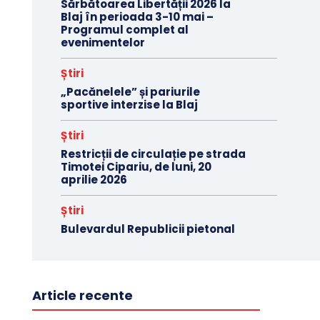
Sărbătoarea Libertății 2026 la
Blaj în perioada 3-10 mai –
Programul complet al
evenimentelor
Știri
„Pacănelele” și pariurile
sportive interzise la Blaj
Știri
Restricții de circulație pe strada
Timotei Cipariu, de luni, 20
aprilie 2026
Știri
Bulevardul Republicii pietonal
Article recente