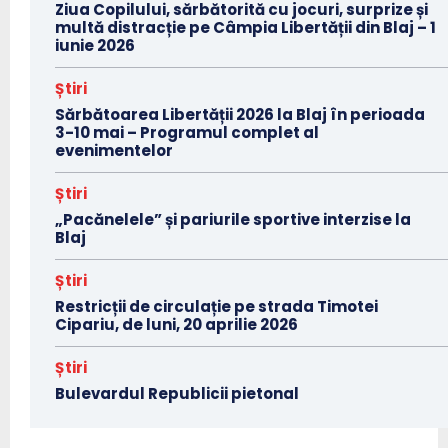
Ziua Copilului, sărbătorită cu jocuri, surprize și
multă distracție pe Câmpia Libertății din Blaj – 1
iunie 2026
Știri
Sărbătoarea Libertății 2026 la Blaj în perioada
3-10 mai – Programul complet al
evenimentelor
Știri
„Pacănelele” și pariurile sportive interzise la
Blaj
Știri
Restricții de circulație pe strada Timotei
Cipariu, de luni, 20 aprilie 2026
Știri
Bulevardul Republicii pietonal