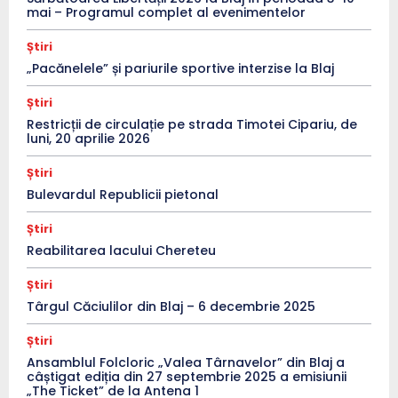
mai – Programul complet al evenimentelor
Știri
„Pacănelele” și pariurile sportive interzise la Blaj
Știri
Restricții de circulație pe strada Timotei Cipariu, de
luni, 20 aprilie 2026
Știri
Bulevardul Republicii pietonal
Știri
Reabilitarea lacului Chereteu
Știri
Târgul Căciulilor din Blaj – 6 decembrie 2025
Știri
Ansamblul Folcloric „Valea Târnavelor” din Blaj a
câștigat ediția din 27 septembrie 2025 a emisiunii
„The Ticket” de la Antena 1