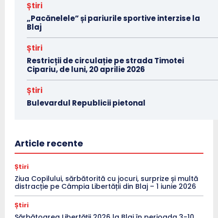
Știri
„Pacănelele” și pariurile sportive interzise la
Blaj
Știri
Restricții de circulație pe strada Timotei
Cipariu, de luni, 20 aprilie 2026
Știri
Bulevardul Republicii pietonal
Article recente
Știri
Ziua Copilului, sărbătorită cu jocuri, surprize și multă
distracție pe Câmpia Libertății din Blaj – 1 iunie 2026
Știri
Sărbătoarea Libertății 2026 la Blaj în perioada 3-10